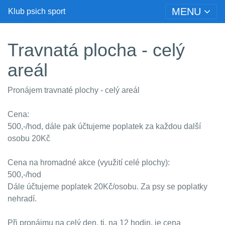
MENU
Klub psich sport
Travnatá plocha - celý
areál
Pronájem travnaté plochy - celý areál
Cena:
500,-/hod
, dále pak účtujeme poplatek za každou další
osobu 20Kč
Cena na hromadné akce (využití celé plochy):
500,-/hod
Dále účtujeme poplatek 20Kč/osobu. Za psy se poplatky
nehradí.
Při pronájmu na celý den, tj. na 12 hodin, je cena