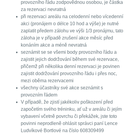
provozního řádu zodpovědnou osobou, je částka
za rezervaci nevratná
při rezervaci areálu na celodenní nebo vícedenní
akci (pronájem o délce 10 hod a výše) je nutné
zaplatit předem zálohu ve výši 1/3 pronájmu, tato
záloha je v případě zrušení akce měsíc před
konáním akce a méně nevratná
seznámit se se všemi body provozního řádu a
zajistit jejich dodržování během své rezervace,
přičemž při několika denní rezervaci je povinen
zajistit dodržování provozního řádu i přes noc,
mezi oběma rezervacemi
všechny účastníky své akce seznámit s
provozním řádem
V případě, že zjistí jakékoliv poškození před
započetím svého tréninku, ať už v areálu či jejím
vybavení včetně povrchu či překážek, jste toto
povinni neprodleně ohlásit správci paní Lence
Ludvíkové Bortlové na číslo 608309499