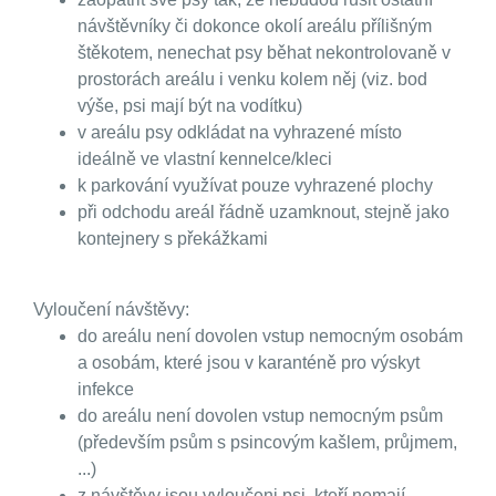
návštěvníky či dokonce okolí areálu přílišným
štěkotem, nenechat psy běhat nekontrolovaně v
prostorách areálu i venku kolem něj (viz. bod
výše, psi mají být na vodítku)
v areálu psy odkládat na vyhrazené místo
ideálně ve vlastní kennelce/kleci
k parkování využívat pouze vyhrazené plochy
při odchodu areál řádně uzamknout, stejně jako
kontejnery s překážkami
Vyloučení návštěvy:
do areálu není dovolen vstup nemocným osobám
a osobám, které jsou v karanténě pro výskyt
infekce
do areálu není dovolen vstup nemocným psům
(především psům s psincovým kašlem, průjmem,
...)
z návštěvy jsou vyloučeni psi, kteří nemají