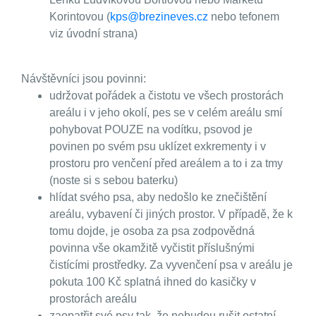
Korintovou (
kps@brezineves.cz
nebo tefonem
viz úvodní strana)
Návštěvníci jsou povinni:
udržovat pořádek a čistotu ve všech prostorách
areálu i v jeho okolí, pes se v celém areálu smí
pohybovat POUZE na vodítku, psovod je
povinen po svém psu uklízet exkrementy i v
prostoru pro venčení před areálem a to i za tmy
(noste si s sebou baterku)
hlídat svého psa, aby nedošlo ke znečištění
areálu, vybavení či jiných prostor. V případě, že k
tomu dojde, je osoba za psa zodpovědná
povinna vše okamžitě vyčistit příslušnými
čistícími prostředky. Za vyvenčení psa v areálu je
pokuta 100 Kč splatná ihned do kasičky v
prostorách areálu
zaopatřit své psy tak, že nebudou rušit ostatní