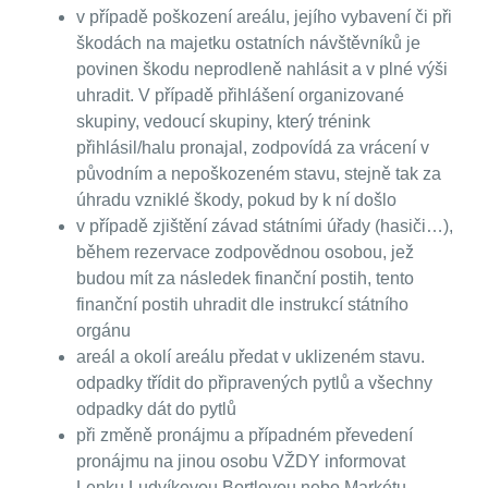
v případě poškození areálu, jejího vybavení či při
škodách na majetku ostatních návštěvníků je
povinen škodu neprodleně nahlásit a v plné výši
uhradit. V případě přihlášení organizované
skupiny, vedoucí skupiny, který trénink
přihlásil/halu pronajal, zodpovídá za vrácení v
původním a nepoškozeném stavu, stejně tak za
úhradu vzniklé škody, pokud by k ní došlo
v případě zjištění závad státními úřady (hasiči…),
během rezervace zodpovědnou osobou, jež
budou mít za následek finanční postih, tento
finanční postih uhradit dle instrukcí státního
orgánu
areál a okolí areálu předat v uklizeném stavu.
odpadky třídit do připravených pytlů a všechny
odpadky dát do pytlů
při změně pronájmu a případném převedení
pronájmu na jinou osobu VŽDY informovat
Lenku Ludvíkovou Bortlovou nebo Markétu