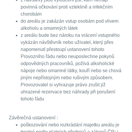
povinná očkování proti vzteklině a infekčním
chorobám
do areálu je zakázán vstup osobám pod vlivem
alkoholu a omamných látek
z areálu bude bez nároku na vrácení vstupného
vykázán návštěvník nebo uživatel, který přes
napomenutí přestoupí ustanovení tohoto
Provozního řádu nebo neuposlechne pokynů
odpovědných pracovníků, požívá alkoholické
nápoje nebo omamné látky, kouří nebo se chová
jiným nepřístojným nebo rušivým způsobem.
Provozovatel si vyhrazuje právo zrušit již
uhrazené rezervace bez náhrady při porušení
tohoto řádu
Závěrečná ustanovení :
poškozování nebo rozkrádání majetku areálu je
trestné podle platných předpisů a zákonů ČR; i