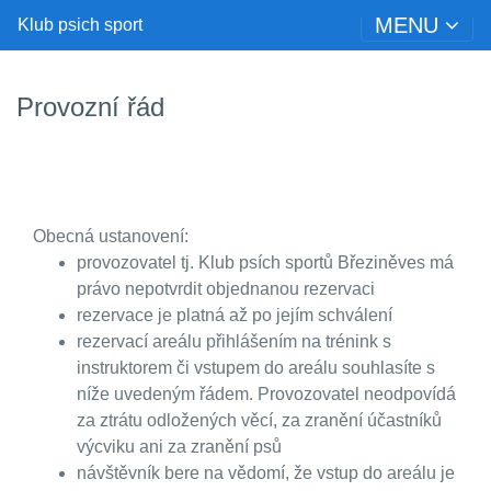
MENU
Klub psich sport
Provozní řád
Obecná ustanovení:
provozovatel tj. Klub psích sportů Březiněves má
právo nepotvrdit objednanou rezervaci
rezervace je platná až po jejím schválení
rezervací areálu přihlášením na trénink s
instruktorem či vstupem do areálu souhlasíte s
níže uvedeným řádem. Provozovatel neodpovídá
za ztrátu odložených věcí, za zranění účastníků
výcviku ani za zranění psů
návštěvník bere na vědomí, že vstup do areálu je