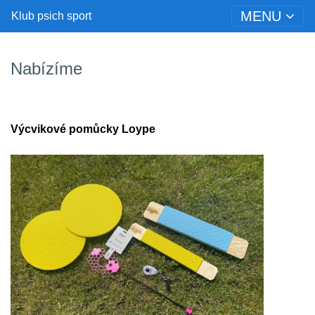
MENU
Klub psich sport
Nabízíme
Výcvikové pomůcky Loype