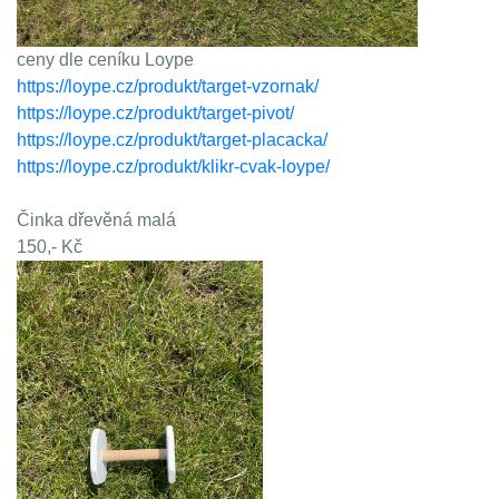
ceny dle ceníku Loype
https://loype.cz/produkt/target-vzornak/
https://loype.cz/produkt/target-pivot/
https://loype.cz/produkt/target-placacka/
https://loype.cz/produkt/klikr-cvak-loype/
Činka dřevěná malá
150,- Kč