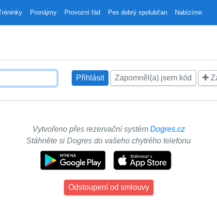
Tréninky
Pronájmy
Provozní řád
Pes dobrý spolubčan
Nabízíme
Zapomněl(a) jsem kód
Za
Vytvořeno přes rezervační systém
Dogres.cz
Stáhněte si Dogres do vašeho chytrého telefonu
Odstoupení od smlouvy