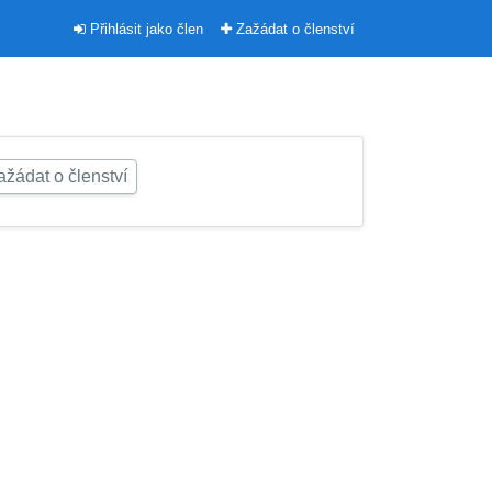
Přihlásit jako člen
Zažádat o členství
žádat o členství